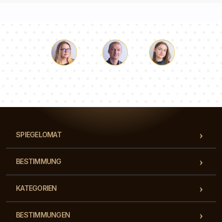
Lukas
Pauline
Dorothee
Unser Beraterteam beantwortet Ihre Fragen!
SPIEGELOMAT
BESTIMMUNG
KATEGORIEN
BESTIMMUNGEN