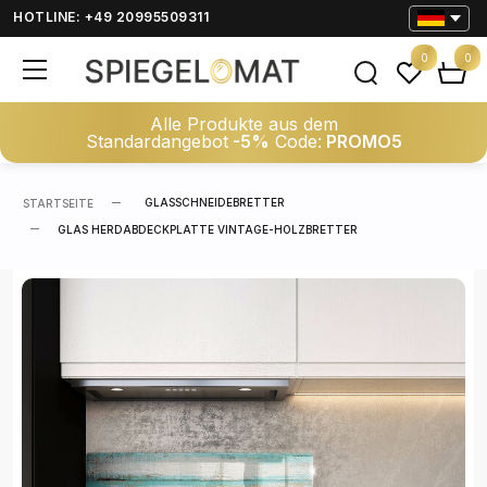
HOTLINE: +49 20995509311
0
0
Alle Produkte aus dem
Standardangebot
-5%
Code:
PROMO5
GLASSCHNEIDEBRETTER
STARTSEITE
GLAS HERDABDECKPLATTE VINTAGE-HOLZBRETTER