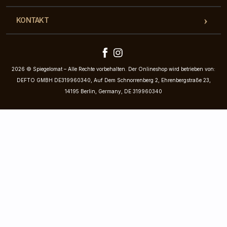
KONTAKT
2026 © Spiegelomat – Alle Rechte vorbehalten. Der Onlineshop wird betrieben von:
DEFTO GMBH DE319960340, Auf Dem Schnorrenberg 2, Ehrenbergstraße 23,
14195 Berlin, Germany, DE 319960340